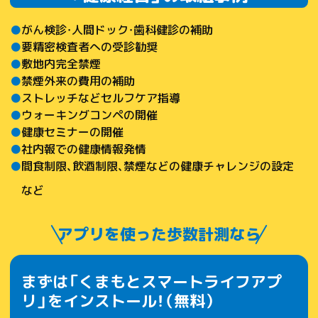
がん検診・人間ドック・歯科健診の補助
要精密検査者への受診勧奨
敷地内完全禁煙
禁煙外来の費用の補助
ストレッチなどセルフケア指導
ウォーキングコンペの開催
健康セミナーの開催
社内報での健康情報発情
間食制限、飲酒制限、禁煙などの
健康チャレンジの設定
など
アプリを使った歩数計測なら
まずは「くまもとスマートライフアプ
リ」をインストール！（無料）